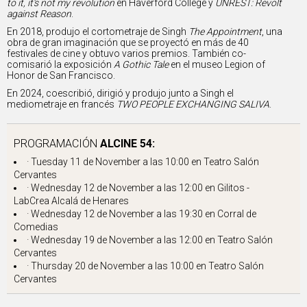
to it, it’s not my revolution
en Haverford College y
UNREST: Revolt
against Reason
.
En 2018, produjo el cortometraje de Singh
The Appointment
, una
obra de gran imaginación que se proyectó en más de 40
festivales de cine y obtuvo varios premios. También co-
comisarió la exposición
A Gothic Tale
en el museo Legion of
Honor de San Francisco.
En 2024, coescribió, dirigió y produjo junto a Singh el
mediometraje en francés
TWO PEOPLE EXCHANGING SALIVA
.
PROGRAMACIÓN
ALCINE 54:
· Tuesday 11 de November a las 10:00 en
Teatro Salón
Cervantes
· Wednesday 12 de November a las 12:00 en
Gilitos -
LabCrea Alcalá de Henares
· Wednesday 12 de November a las 19:30 en
Corral de
Comedias
· Wednesday 19 de November a las 12:00 en
Teatro Salón
Cervantes
· Thursday 20 de November a las 10:00 en
Teatro Salón
Cervantes