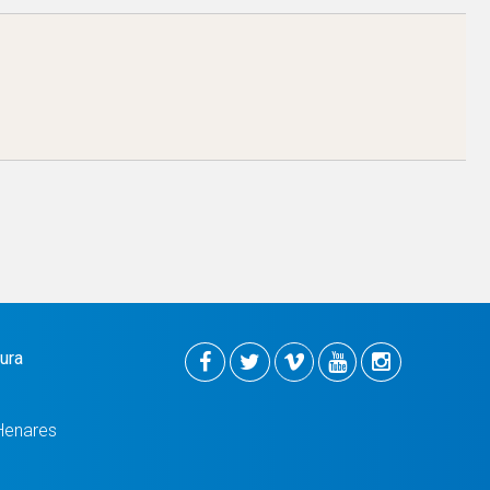
tura
Henares