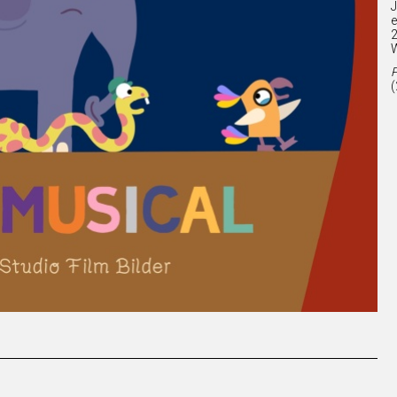
J
e
2
W
P
(