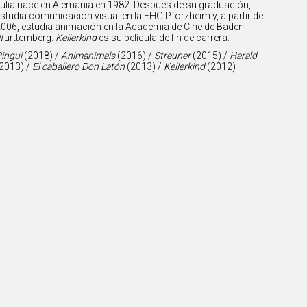
ulia nace en Alemania en 1982. Después de su graduación,
studia comunicación visual en la FHG Pforzheim y, a partir de
006, estudia animación en la Academia de Cine de Baden-
ürttemberg.
Kellerkind
es su película de fin de carrera.
ingui
(2018) /
Animanimals
(2016) /
Streuner
(2015) /
Harald
2013) /
El caballero Don Latón
(2013) /
Kellerkind
(2012)