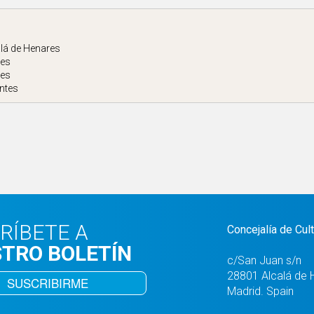
alá de Henares
tes
tes
ntes
RÍBETE A
Concejalía de Cul
TRO BOLETÍN
c/San Juan s/n
28801 Alcalá de 
SUSCRIBIRME
Madrid. Spain