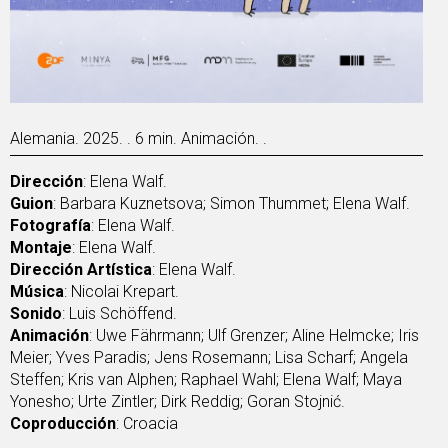
Alemania. 2025. . 6 min. Animación. .
Dirección
: Elena Walf.
Guion
: Barbara Kuznetsova; Simon Thummet; Elena Walf.
Fotografía
: Elena Walf.
Montaje
: Elena Walf.
Dirección Artística
: Elena Walf.
Música
: Nicolai Krepart.
Sonido
: Luis Schöffend.
Animación
: Uwe Fährmann; Ulf Grenzer; Aline Helmcke; Iris
Meier; Yves Paradis; Jens Rosemann; Lisa Scharf; Angela
Steffen; Kris van Alphen; Raphael Wahl; Elena Walf; Maya
Yonesho; Urte Zintler; Dirk Reddig; Goran Stojnić.
Coproducción
: Croacia