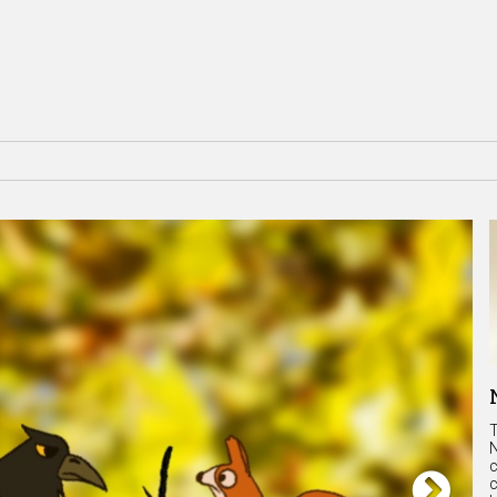
T
N
c
c