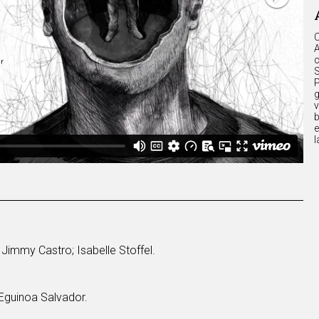
C
A
c
S
P
g
v
b
e
l
immy Castro; Isabelle Stoffel.
Eguinoa Salvador.