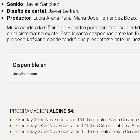
Sonido
: Javier Sanchez.
Diseño de cartel
: Javier Beltran.
Productor
: Lucia Arana Pana; Maria Jose Fernandez Bozo.
Musa acude a la Oficina de Registro para acreditar su ident
en el sistema: no existe. Esto levanta sospechas entre las 
proceso kafkiano donde tendrá que presentarse ante un juez
Disponible en
JustWatch.com
PROGRAMACIÓN
ALCINE 54:
· Sunday 09 de November a las 19:00 en
Teatro Salón Cervante
· Thursday 13 de November a las 17:00 en
Gilitos - LabCrea Alc
· Thursday 27 de November a las 11:15 en
Teatro Salón Cervan