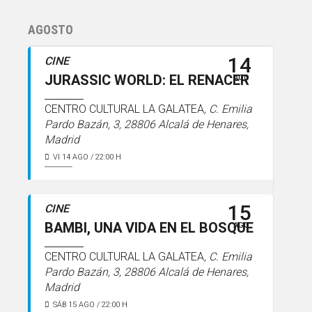
AGOSTO
14
CINE
JURASSIC WORLD: EL RENACER
AGO
CENTRO CULTURAL LA GALATEA
, C. Emilia
Pardo Bazán, 3, 28806 Alcalá de Henares,
Madrid
VI 14 AGO / 22:00 H
15
CINE
BAMBI, UNA VIDA EN EL BOSQUE
AGO
CENTRO CULTURAL LA GALATEA
, C. Emilia
Pardo Bazán, 3, 28806 Alcalá de Henares,
Madrid
SÁB 15 AGO / 22:00 H