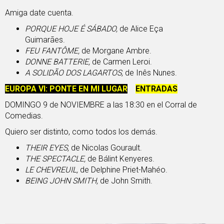
Amiga date cuenta.
PORQUE HOJE É SÁBADO,
de Alice Eça
Guimarães.
FEU FANTÔME,
de Morgane Ambre.
DONNE BATTERIE,
de Carmen Leroi.
A SOLIDÃO DOS LAGARTOS,
de Inês Nunes.
EUROPA VI: PONTE EN MI LUGAR
ENTRADAS
DOMINGO 9 de NOVIEMBRE a las 18:30 en el Corral de
Comedias.
Quiero ser distinto, como todos los demás.
THEIR EYES,
de Nicolas Gourault.
THE SPECTACLE,
de Bálint Kenyeres.
LE CHEVREUIL,
de Delphine Priet-Mahéo.
BEING JOHN SMITH,
de John Smith.