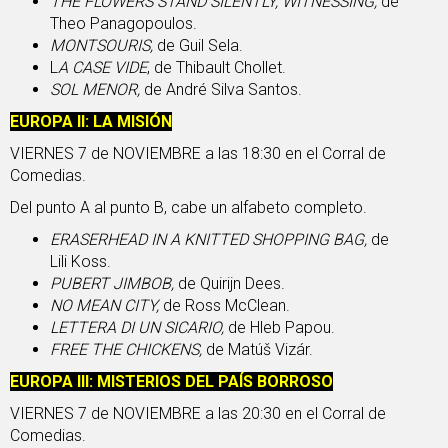
THE FLOWERS STAND SILENTLY, WITNESSING;
de
Theo Panagopoulos.
MONTSOURIS,
de Guil Sela.
L
A CASE VIDE
, de Thibault Chollet.
SOL MENOR,
de André Silva Santos.
EUROPA
II: LA MISIÓN
VIERNES 7 de NOVIEMBRE a las 18:30 en el Corral de
Comedias.
Del punto A al punto B, cabe un alfabeto completo.
ERASERHEAD IN A KNITTED SHOPPING BAG,
de
Lili Koss.
PUBERT JIMBOB,
de Quirijn Dees.
NO MEAN CITY,
de Ross McClean.
LETTERA DI UN SICARIO,
de Hleb Papou.
FREE THE CHICKENS,
de Matúš Vizár.
EUROPA
III: MISTERIOS DEL PAÍS BORROSO
VIERNES 7 de NOVIEMBRE a las 20:30 en el Corral de
Comedias.