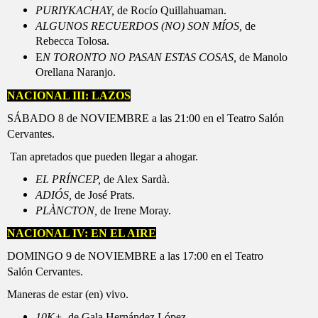
PURIYKACHAY,
de Rocío Quillahuaman.
ALGUNOS RECUERDOS (NO) SON MÍOS,
de
Rebecca Tolosa.
E
N TORONTO NO PASAN ESTAS COSAS,
de Manolo
Orellana Naranjo.
NACIONAL III: LAZOS
SÁBADO 8 de NOVIEMBRE a las 21:00 en el Teatro Salón
Cervantes.
Tan apretados que pueden llegar a ahogar.
EL PRÍNCEP,
de Alex Sardà.
ADIÓS,
de José Prats.
PLÀNCTON,
de Irene Moray.
NACIONAL IV: EN EL AIRE
DOMINGO 9 de NOVIEMBRE a las 17:00 en el Teatro
Salón Cervantes.
Maneras de estar (en) vivo.
10K+
, de Gala Hernández López.