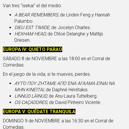
Van tres "isekai" el del medio.
A BEAR REMEMBERS,
de Linden Feng y Hannah
Palumbo.
DIEU EST TIMIDE,
de Jocelyn Charles.
HEXHAM HEAD,
de Chloë Delanghe y Mattijs
Driesen.
EUROPA
IV: QUIETO PARAO
SÁBADO 8 de NOVIEMBRE a las 18:00 en el Corral de
Comedias.
En el juego de la vida, si te mueves, pierdes.
ΑΥΤΌ ΠΟΥ ΖΗΤΆΜΕ ΑΠΌ ΈΝΑ ΆΓΑΛΜΑ ΕΊΝΑΙ ΝΑ
ΜΗΝ ΚΙΝΕΊΤΑΙ,
de Daphné Hérétakis.
LINNUD LÄINUD,
de Anu-Laura Tuttelberg.
OS CAÇADORES,
de David Pinheiro Vicente.
EUROPA
V: QUÉDATE TRANQUILA
DOMINGO 9 de NOVIEMBRE a las 16:30 en el Corral de
Comedias.