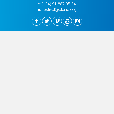
t:
(+34) 91 887 05 84
e:
festival@alcine.org