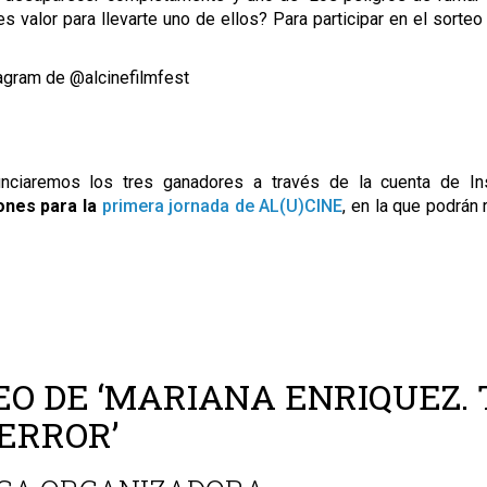
 valor para llevarte uno de ellos? Para participar en el sorteo
stagram de @alcinefilmfest
nunciaremos los tres ganadores a través de la cuenta de I
ones para la
primera jornada de AL(U)CINE
, en la que podrán
EO DE ‘MARIANA ENRIQUEZ.
TERROR’