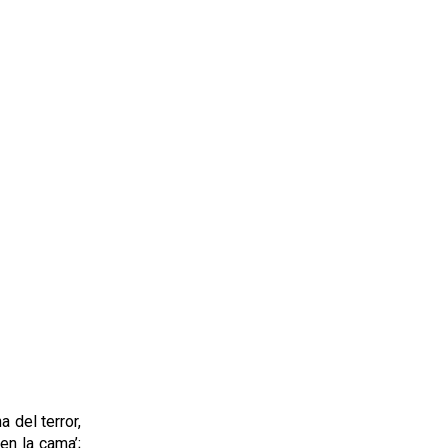
 del terror,
n la cama’;