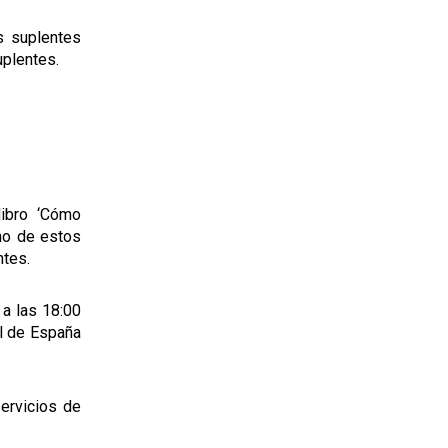
s suplentes
uplentes.
libro ‘Cómo
no de estos
ntes.
 a las 18:00
al de España
servicios de