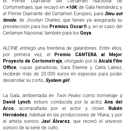
el Primer Diamante del Certamen Nacional de
Cortometrajes, que recayó en
+10K
, de Gala Hernández, y
el Primer Diamante del Certamen Europeo, para
Dieu est
timide
, de Jocelyn Charles, que tienen ya asegurada su
preselección para los
Premios Oscar®
y, en el caso del
Certamen Nacional, también para los
Goya
.
ALCINE entregó una treintena de galardones. Entre ellos,
por primera vez, el
Premio CANTERA al Mejor
Proyecto de Cortometraje
, otorgado por la
Alcalá Film
Office
, cuyas ganadoras, Sara Étienne y Carla Laínez,
recibirán más de 20.000 euros en especies para poder
desarrollar su corto,
System girl
.
La Gala, ambientada en
Twin Peaks
como homenaje a
David Lynch
, estuvo conducida por la actriz
Ana del
Arco
, acompañada por el actor y clown
Rubén
Hernández
, habitual en las producciones de Yllana, y por
el artista sonoro
Javi Álvarez
, que recreó el universo
sonoro de la serie de culto.