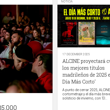
NOTICIA
17 DECEMBER 2025
ALCINE proyectará c
los mejores títulos
madrileños de 2025 e
Día Más Corto’
A punto de cerrar 2025, ALCINE
cortometraje y el día más breve
solsticio de invierno, con ‘El...
35.000