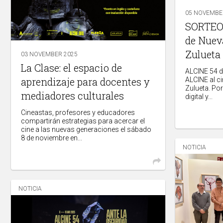
05 NOVEMBE
SORTEO 
de Nueva
Zulueta
03 NOVEMBER 2025
La Clase: el espacio de
ALCINE 54 d
aprendizaje para docentes y
ALCINE al c
Zulueta. Por
mediadores culturales
digital y...
Cineastas, profesores y educadores
compartirán estrategias para acercar el
cine a las nuevas generaciones el sábado
8 de noviembre en...
NOTICIA
NOTICIA