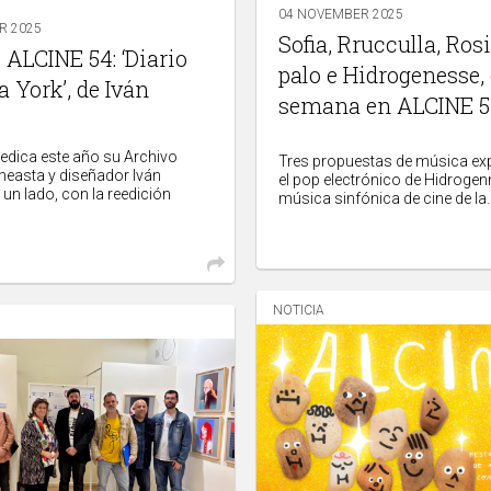
04 NOVEMBER 2025
R 2025
Sofia, Rrucculla, Ros
ALCINE 54: ‘Diario
palo e Hidrogenesse,
 York’, de Iván
semana en ALCINE 
edica este año su Archivo
Tres propuestas de música exp
ineasta y diseñador Iván
el pop electrónico de Hidrogen
 un lado, con la reedición
música sinfónica de cine de la..
NOTICIA