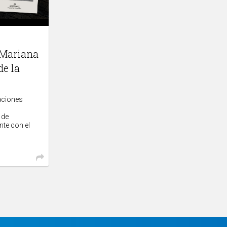
‘Mariana
de la
taciones
 de
te con el