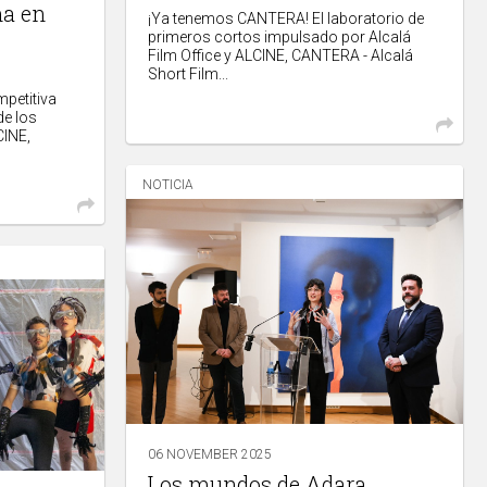
na en
¡Ya tenemos CANTERA! El laboratorio de
primeros cortos impulsado por Alcalá
Film Office y ALCINE, CANTERA - Alcalá
Short Film...
mpetitiva
de los
CINE,
NOTICIA
06 NOVEMBER 2025
Los mundos de Adara