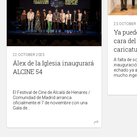
23 OCTOBER
Ya puede
cara del
caricat
22 OCTOBER 2025
A falta de 
Álex de la Iglesia inaugurará
inauguración
ALCINE 54
echado ya a
mucho ingeni
El Festival de Cine de Alcalá de Henares /
Comunidad de Madrid arranca
oficialmente el 7 de noviembre con una
Gala de...