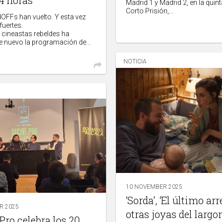
Madrid 1 y Madrid 2, en la quin
Corto Prisión,...
OFFs han vuelto. Y esta vez
fuertes.
 cineastas rebeldes ha
 nuevo la programación de...
NOTICIA
10 NOVEMBER 2025
‘Sorda’, ‘El último arr
R 2025
otras joyas del largo
ro celebra los 20